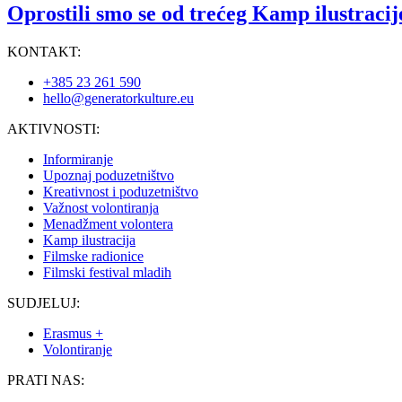
Oprostili smo se od trećeg Kamp ilustracij
KONTAKT:
+385 23 261 590
hello@generatorkulture.eu
AKTIVNOSTI:
Informiranje
Upoznaj poduzetništvo
Kreativnost i poduzetništvo
Važnost volontiranja
Menadžment volontera
Kamp ilustracija
Filmske radionice
Filmski festival mladih
SUDJELUJ:
Erasmus +
Volontiranje
PRATI NAS: