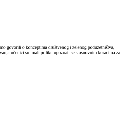
smo govorili o konceptima društvenog i zelenog poduzetništva,
anja učenici su imali priliku upoznati se s osnovnim koracima za