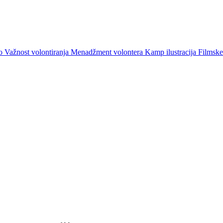
vo
Važnost volontiranja
Menadžment volontera
Kamp ilustracija
Filmske