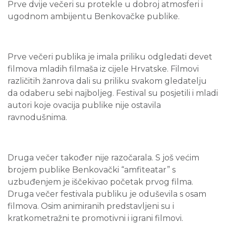
Prve dvije večeri su protekle u dobroj atmosferi i
ugodnom ambijentu Benkovačke publike.
Prve večeri publika je imala priliku odgledati devet
filmova mladih filmaša iz cijele Hrvatske. Filmovi
različitih žanrova dali su priliku svakom gledatelju
da odaberu sebi najboljeg. Festival su posjetili i mladi
autori koje ovacija publike nije ostavila
ravnodušnima.
Druga večer također nije razočarala. S još većim
brojem publike Benkovački “amfiteatar” s
uzbuđenjem je iščekivao početak prvog filma.
Druga večer festivala publiku je oduševila s osam
filmova. Osim animiranih predstavljeni su i
kratkometražni te promotivni i igrani filmovi.